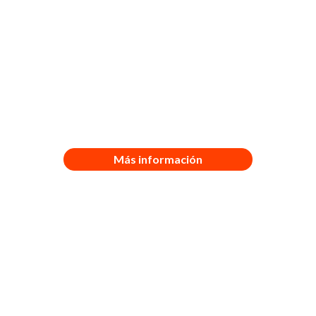
200 minutos a Panamá a la red
+Móvil
100 minutos locales del país de
destino
41 destinos en Norteamérica,
Centroamérica, Suramérica y Caribe
Más información
PAQUETE
RESTO DEL MUNDO PLUS
$9.99/día