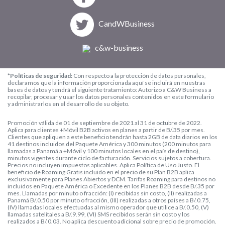
CandWBusiness
c&w-business
*Políticas de seguridad:
Con respecto a la protección de datos personales,
declaramos que la información proporcionada aquí se incluirá en nuestras
bases de datos y tendrá el siguiente tratamiento: Autorizo a C&W Business a
recopilar, procesar y usar los datos personales contenidos en este formulario
y administrarlos en el desarrollo de su objeto.
Promoción válida de 01 de septiembre de 2021 al 31 de octubre de 2022.
Aplica para clientes +Móvil B2B activos en planes a partir de B/.35 por mes.
Clientes que apliquen a este beneficio tendrán hasta 2GB de data diarios en los
41 destinos incluidos del Paquete América y 300 minutos (200 minutos para
llamadas a Panamá a +Móvil y 100 minutos locales en el país de destino),
minutos vigentes durante ciclo de facturación. Servicios sujetos a cobertura.
Precios no incluyen impuestos aplicables. Aplica Política de Uso Justo. El
beneficio de Roaming Gratis incluido en el precio de su Plan B2B aplica
exclusivamente para Planes Abiertos y DCM. Tarifas Roaming para destinos no
incluidos en Paquete América o Excedente en los Planes B2B desde B/.35 por
mes. Llamadas por minuto o fracción: (I) recibidas sin costo, (II) realizadas a
Panamá B/.0.50 por minuto o fracción, (III) realizadas a otros países a B/.0.75,
(IV) llamadas locales efectuadas al mismo operador que utilice a B/.0.50, (V)
llamadas satelitales a B/.9.99, (VI) SMS recibidos serán sin costo y los
realizados a B/.0.03. No aplica descuento adicional sobre precio de promoción.