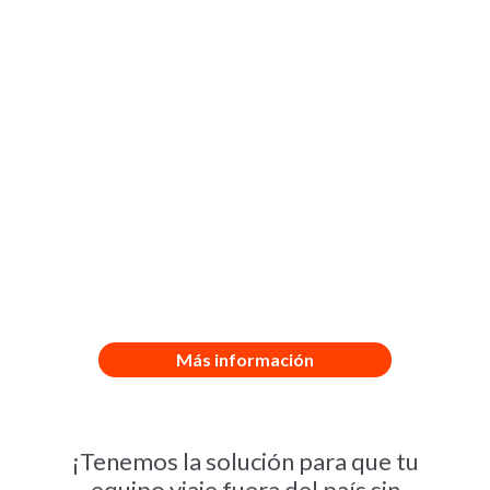
1 GB / día
Europa, Asia, África y Oceanía
Más información
¡Tenemos la solución para que tu
equipo viaje fuera del país sin